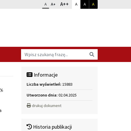
Dopasuj kontrast
Zmień rozmiar czcionki
rozmiar największy
A++
rozmiar standardowy
rozmiar powiększony
kontrast standardowy
kontrast biały na czarnym
kontrast żółty na cz
A
A+
A
A
A
Wyszukaj na stronie
Wyszukaj
Informacje
Liczba wyświetleń:
15883
y,
Utworzono dnia:
02.04.2025
drukuj dokument
a
Historia publikacji