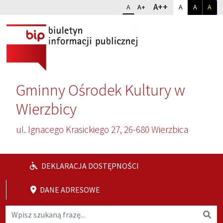
Przejdź do głównej treści
Przejdź do wyszukiwarki
Dopasuj kontr
Zmień rozmiar czcionki
rozmiar najwię
A++
rozmiar standardowy
rozmiar powiększony
kontrast sta
kontrast
kon
A
A+
A
A
A
Gminny Ośrodek Kultury w
Wierzbicy
ul. Ignacego Krasickiego 27, 26-680 Wierzbica
DEKLARACJA DOSTĘPNOŚCI
DANE ADRESOWE
Wyszukaj na stronie
Wys