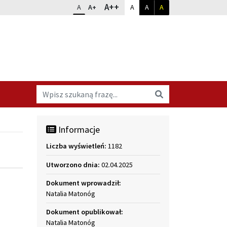
Dopasuj kontrast
Zmień rozmiar czcionki
rozmiar największy
A++
rozmiar standardowy
rozmiar powiększony
kontrast standardowy
kontrast biały na czarnym
kontrast żółty na cz
A
A+
A
A
A
Wyszukaj na stronie
Wyszukaj
Informacje
Liczba wyświetleń:
1182
Utworzono dnia:
02.04.2025
Dokument wprowadził:
Natalia Matonóg
Dokument opublikował:
Natalia Matonóg