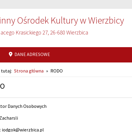
nny Ośrodek Kultury w Wierzbicy
nacego Krasickiego 27, 26-680 Wierzbica
DANE ADRESOWE
 tutaj:
Strona główna
»
RODO
DO
ktor Danych Osobowych
Zacharsli
: iodgok@wierzbica.pl