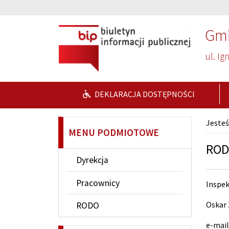
Przejdź do głównej treści
Przejdź do wyszukiwarki
Gmi
ul. Ig
DEKLARACJA DOSTĘPNOŚCI
Jesteś
MENU PODMIOTOWE
RO
Dyrekcja
Pracownicy
Inspe
Oskar 
RODO
e-mail